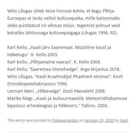
Vello Lõugas ütleb teise linnuse kohta, et kogu Põhja-
Euroopas ei leidu sellist kultusepaika, mille kaitsmiseks
oleks püstitatud nii võimas müür, tegemist polnud vaid
kohaliku tähtsusega kultusepaigaga (Lõugas 1996: 92).
Karl Kello, „Kaali järv Saaremaal. Müütiline taust ja
tekkelugu“. K. Kello 2003.
Karl Kello, „Põhjamaine vaarao“. K. Kello 2004.
Karl Kello, “Saaremaa Stonehedge”. Argo kirjastus 2018.
Vello Lõugas, “Kaali kraatriväljal Phaetonit otsimas”. Eesti
Entsüklopeediakirjastus 1996.
Lennart Meri, „Hõbevalge“. Eesti Päevaleht 2008.
Marika Mägi. „Kaali ja kultuurmaastik. Meteoriiditabamuse
kajastusi arheoloogias ja folklooris.“ Tallinn, 2003.
This entry was posted in
Päikeserändur
on
January 23, 2020
by
kairi
.