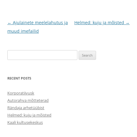
Post
←
Ajulainete meelelahutus ja
Helmed: kuju ja mõisted
→
navigation
muud imefailid
Search
for:
RECENT POSTS
Korporatiivusk
Autorahva mõtteterad
Rändaja arhetüübist
Helmed: kuju ja mõisted
Kaali kultusekeskus