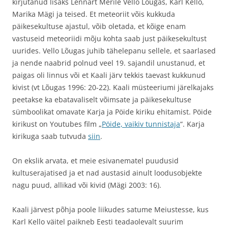
kirjutanud lisaks Lennart Merile Vello Lõugas, Karl Kello,
Marika Mägi ja teised. Et meteoriit võis kukkuda
päikesekultuse ajastul, võib oletada, et kõige enam
vastuseid meteoriidi mõju kohta saab just päikesekultust
uurides. Vello Lõugas juhib tähelepanu sellele, et saarlased
ja nende naabrid polnud veel 19. sajandil unustanud, et
paigas oli linnus või et Kaali järv tekkis taevast kukkunud
kivist (vt Lõugas 1996: 20-22). Kaali müsteeriumi järelkajaks
peetakse ka ebatavaliselt võimsate ja päikesekultuse
sümboolikat omavate Karja ja Pöide kiriku ehitamist. Pöide
kirikust on Youtubes film „
Pöide, vaikiv tunnistaja
“. Karja
kirikuga saab tutvuda
siin
.
On ekslik arvata, et meie esivanematel puudusid
kultuserajatised ja et nad austasid ainult loodusobjekte
nagu puud, allikad või kivid (Mägi 2003: 16).
Kaali järvest põhja poole liikudes satume Meiustesse, kus
Karl Kello väitel paikneb Eesti teadaolevalt suurim