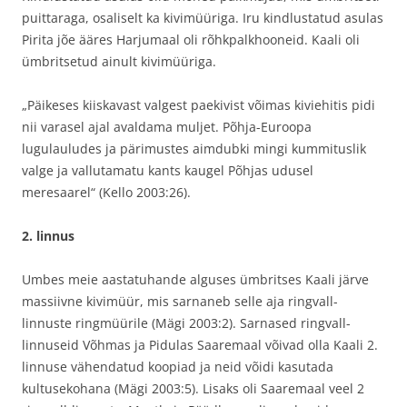
puittaraga, osaliselt ka kivimüüriga. Iru kindlustatud asulas
Pirita jõe ääres Harjumaal oli rõhkpalkhooneid. Kaali oli
ümbritsetud ainult kivimüüriga.
„Päikeses kiiskavast valgest paekivist võimas kiviehitis pidi
nii varasel ajal avaldama muljet. Põhja-Euroopa
lugulauludes ja pärimustes aimdubki mingi kummituslik
valge ja vallutamatu kants kaugel Põhjas udusel
meresaarel“ (Kello 2003:26).
2. linnus
Umbes meie aastatuhande alguses ümbritses Kaali järve
massiivne kivimüür, mis sarnaneb selle aja ringvall-
linnuste ringmüürile (Mägi 2003:2). Sarnased ringvall-
linnuseid Võhmas ja Pidulas Saaremaal võivad olla Kaali 2.
linnuse vähendatud koopiad ja neid võidi kasutada
kultusekohana (Mägi 2003:5). Lisaks oli Saaremaal veel 2