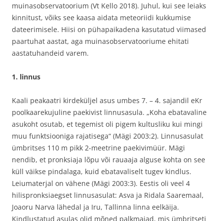
muinasobservatoorium (Vt Kello 2018). Juhul, kui see leiaks
kinnitust, võiks see kaasa aidata meteoriidi kukkumise
dateerimisele. Hiisi on pühapaikadena kasutatud viimased
paartuhat aastat, aga muinasobservatooriume ehitati
aastatuhandeid varem.
1. linnus
Kaali peakaatri kirdeküljel asus umbes 7. – 4. sajandil eKr
poolkaarekujuline paekivist linnusasula. „Koha ebatavaline
asukoht osutab, et tegemist oli pigem kultusliku kui mingi
muu funktsiooniga rajatisega“ (Mägi 2003:2). Linnusasulat
ümbritses 110 m pikk 2-meetrine paekivimüür. Mägi
nendib, et pronksiaja lõpu või rauaaja alguse kohta on see
küll väikse pindalaga, kuid ebatavaliselt tugev kindlus.
Leiumaterjal on vähene (Mägi 2003:3). Eestis oli veel 4
hilispronksiaegset linnusasulat: Asva ja Ridala Saaremaal,
Joaoru Narva lähedal ja Iru, Tallinna linna eelkäija.
Kindlustatud asulas olid mõned palkmajad, mis ümbritseti