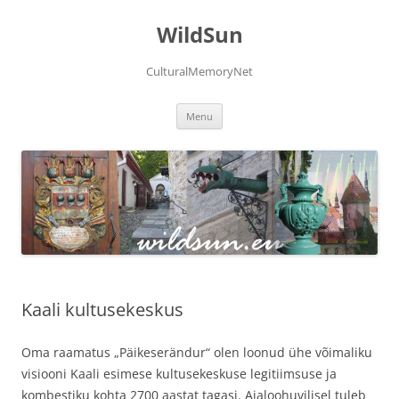
Skip
to
WildSun
content
CulturalMemoryNet
Menu
Kaali kultusekeskus
Oma raamatus „Päikeserändur“ olen loonud ühe võimaliku
visiooni Kaali esimese kultusekeskuse legitiimsuse ja
kombestiku kohta 2700 aastat tagasi. Ajaloohuvilisel tuleb