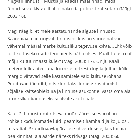
ringvall-linnust – Mustla ja Päädla maalinnad, mida
ümbritseval kivivallil oli omakorda puidust kaitsetara (Mägi
2003:10).
Mägi räägib, et meie aastatuhande alguse linnused
Saaremaal olid ringvall-linnused, kus on suuremal või
vähemal määral märke kultusliku tegevuse kohta. „Ehk võib
just kultusekohtade fenomenis näha otsest Kaali katastroofi
mõju kultuurmaastikule?“ (Mägi 2003: 17). On ju Kaali
meteoriidikraater juba loomise hetkest ringikujuline, kõik
märgid viitavad selle kasutamisele vaid kultusekohana.
Puuduvad tõendid, mis kinnitaks linnuse kasutamist
sõjalise kaitseobjektina ja linnuse asukoht ei vasta oma aja
pronksikaubanduseks sobivale asukohale.
Kaali 2. linnust ümbritseva müüri ääres seespool on
rohkelt koduloomade luid, peamiselt hambaid ja kolju osi,
mis viitab Skandinaaviapärasele ohverdusele, kus looma
pea kinnitati aia äärde näiteks ridvaga (Mägi 2003: 6).