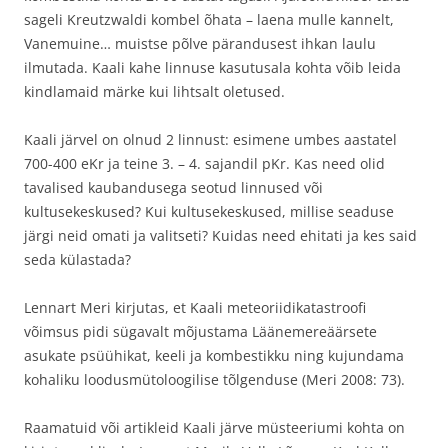
sageli Kreutzwaldi kombel õhata – laena mulle kannelt,
Vanemuine… muistse põlve pärandusest ihkan laulu
ilmutada. Kaali kahe linnuse kasutusala kohta võib leida
kindlamaid märke kui lihtsalt oletused.
Kaali järvel on olnud 2 linnust: esimene umbes aastatel
700-400 eKr ja teine 3. – 4. sajandil pKr. Kas need olid
tavalised kaubandusega seotud linnused või
kultusekeskused? Kui kultusekeskused, millise seaduse
järgi neid omati ja valitseti? Kuidas need ehitati ja kes said
seda külastada?
Lennart Meri kirjutas, et Kaali meteoriidikatastroofi
võimsus pidi sügavalt mõjustama Läänemereäärsete
asukate psüühikat, keeli ja kombestikku ning kujundama
kohaliku loodusmütoloogilise tõlgenduse (Meri 2008: 73).
Raamatuid või artikleid Kaali järve müsteeriumi kohta on